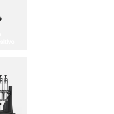
e
itivo