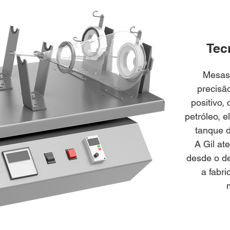
Tec
Mesas 
precisã
positivo,
petróleo, e
tanque d
A Gil at
desde o d
a fabri