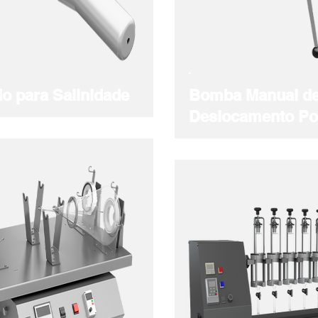
do para Salinidade
Bomba Manual d
Deslocamento Pos