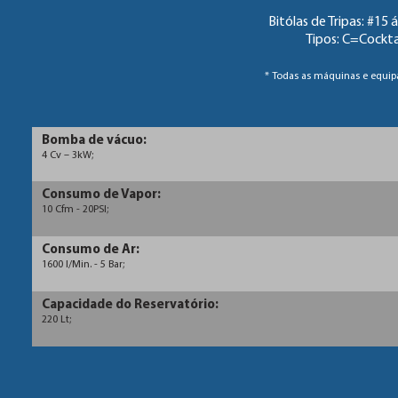
Bitólas de Tripas: #15
Tipos: C=Cockta
* Todas as máquinas e equi
Bomba de vácuo:
4 Cv – 3kW;
Consumo de Vapor:
10 Cfm - 20PSI;
Consumo de Ar:
1600 l/Min. - 5 Bar;
Capacidade do Reservatório:
220 Lt;